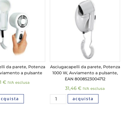
lli da parete, Potenza
Asciugacapelli da parete, Potenza
viamento a pulsante
1000 W, Avviamento a pulsante,
EAN 8008523004712
31
€
IVA esclusa
31,46
€
IVA esclusa
acquista
acquista