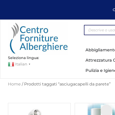
C
Abbigliament
Seleziona lingua:
Attrezzatura 
Italian
▼
Pulizia e Igie
Home
/ Prodotti taggati “asciugacapelli da parete”