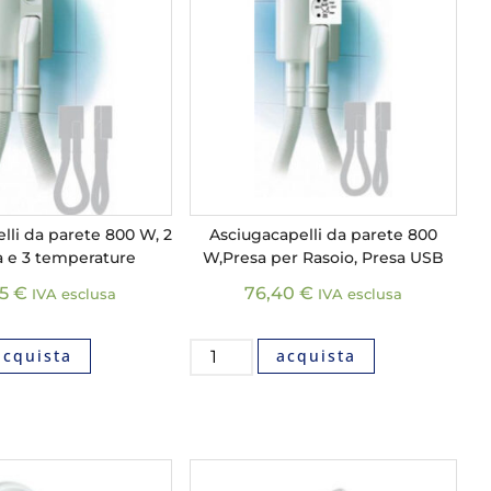
lli da parete 800 W, 2
Asciugacapelli da parete 800
à e 3 temperature
W,Presa per Rasoio, Presa USB
45
€
76,40
€
IVA esclusa
IVA esclusa
acquista
acquista