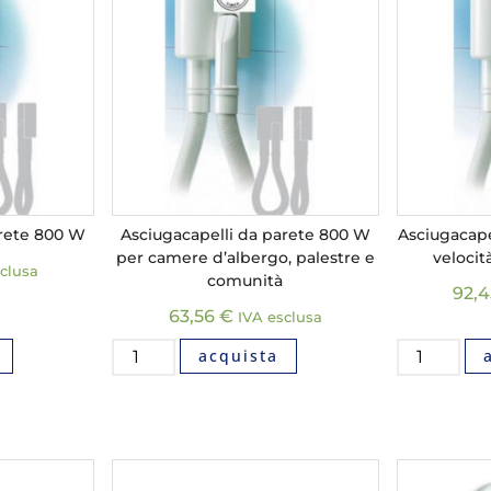
arete 800 W
Asciugacapelli da parete 800 W
Asciugacape
per camere d’albergo, palestre e
velocit
clusa
comunità
92,
63,56
€
IVA esclusa
acquista