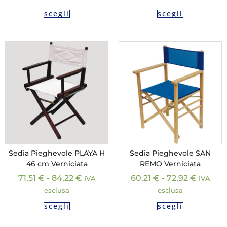
scegli
scegli
Sedia Pieghevole PLAYA H
Sedia Pieghevole SAN
46 cm Verniciata
REMO Verniciata
71,51
€
-
84,22
€
60,21
€
-
72,92
€
IVA
IVA
esclusa
esclusa
scegli
scegli