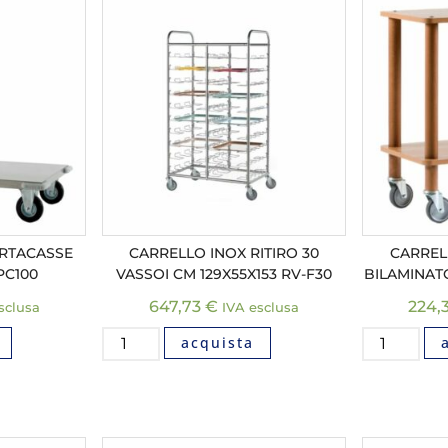
ORTACASSE
CARRELLO INOX RITIRO 30
CARREL
PC100
VASSOI CM 129X55X153 RV-F30
BILAMINATO
647,73
€
224,
sclusa
IVA esclusa
acquista