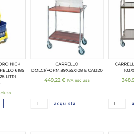
ORO NICK
CARRELLO
CARRELL
RELLO 6185
DOLCI/FORM.89X55X108 E CA1320
103X
5 LITRI
449,22
€
348,
IVA esclusa
A
sclusa
acquista