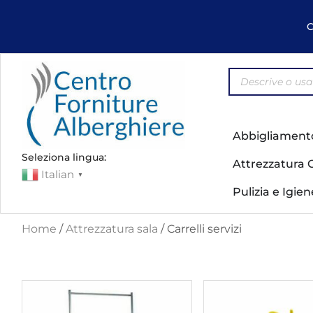
C
Abbigliament
Seleziona lingua:
Attrezzatura 
Italian
▼
Pulizia e Igie
Home
/
Attrezzatura sala
/ Carrelli servizi