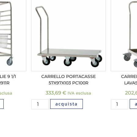
E 9 1/1
CARRELLO PORTACASSE
CARRE
911R
57X97X103 PC100R
LAVAS
333,69
€
202,
sclusa
IVA esclusa
acquista