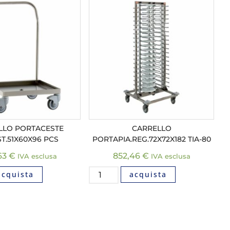
LLO PORTACESTE
CARRELLO
T.51X60X96 PCS
PORTAPIA.REG.72X72X182 TIA-80
63
€
852,46
€
IVA esclusa
IVA esclusa
acquista
acquista