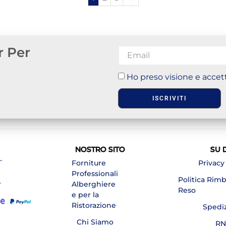
r Per
Ho preso visione e accett
ISCRIVITI
NOSTRO SITO
SU 
–
Forniture
Privacy
Professionali
Politica Rim
A
Alberghiere
Reso
e per la
Ristorazione
Spedi
Chi Siamo
RN