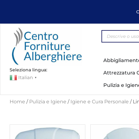
C
Abbigliament
Seleziona lingua:
Attrezzatura 
Italian
▼
Pulizia e Igie
Home
/
Pulizia e Igiene
/
Igiene e Cura Personale
/ L