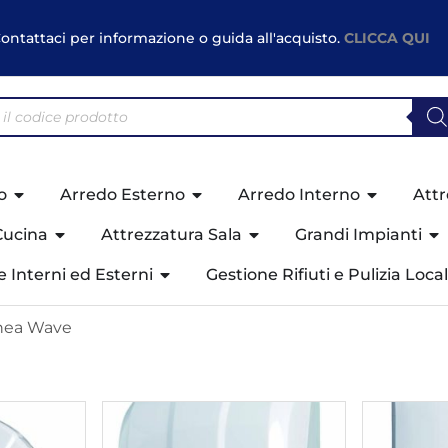
ontattaci per informazione o guida all'acquisto.
CLICCA QUI
o
Arredo Esterno
Arredo Interno
Attr
Cucina
Attrezzatura Sala
Grandi Impianti
ne Interni ed Esterni
Gestione Rifiuti e Pulizia Local
inea Wave