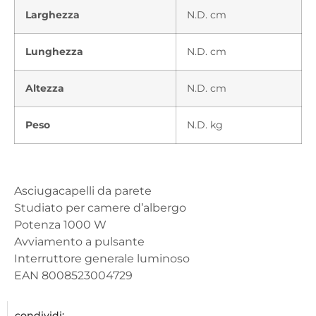
Larghezza
N.D. cm
Lunghezza
N.D. cm
Altezza
N.D. cm
Peso
N.D. kg
Asciugacapelli da parete
Studiato per camere d’albergo
Potenza 1000 W
Avviamento a pulsante
Interruttore generale luminoso
EAN 8008523004729
condividi: