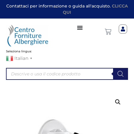
Contattaci per informazione o guida all'acquisto.
CLICCA
QUI
Seleziona lingua:
Italian
▼