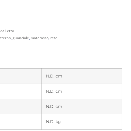
 da Letto
interno
,
guanciale
,
materasso
,
rete
N.D. cm
N.D. cm
N.D. cm
N.D. kg