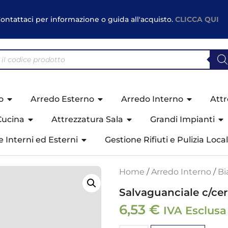
ontattaci per informazione o guida all'acquisto.
CLICCA QUI
o
Arredo Esterno
Arredo Interno
Attr
Cucina
Attrezzatura Sala
Grandi Impianti
ne Interni ed Esterni
Gestione Rifiuti e Pulizia Local
Home
/
Arredo Interno
/
Bi
Salvaguanciale c/ce
6,53
€
IVA Esclusa