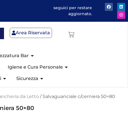
seguici per restare
aggiornato.
Area Riservata
ezzatura Bar
Igiene e Cura Personale
i
Sicurezza
ancheria da Letto
/ Salvaguanciale c/cerniera 50×80
rniera 50×80