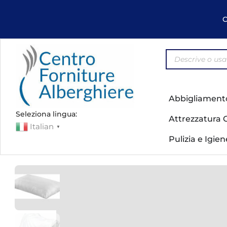
C
Abbigliament
Seleziona lingua:
Attrezzatura 
Italian
▼
Pulizia e Igie