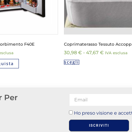
sorbimento F40E
Coprimaterasso Tessuto Accopp
30,98
€
-
47,67
€
esclusa
IVA esclusa
scegli
quista
r Per
Ho preso visione e accett
ISCRIVITI