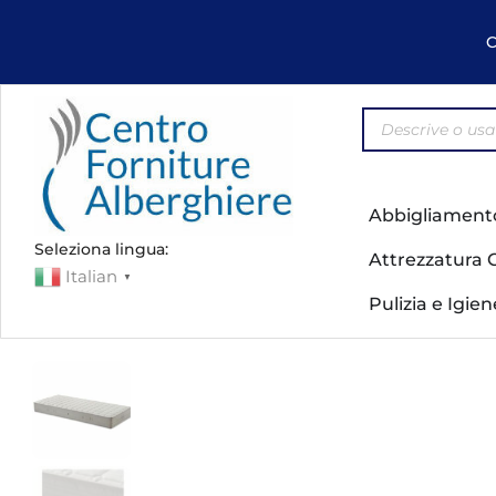
C
Abbigliament
Seleziona lingua:
Attrezzatura 
Italian
▼
Pulizia e Igie