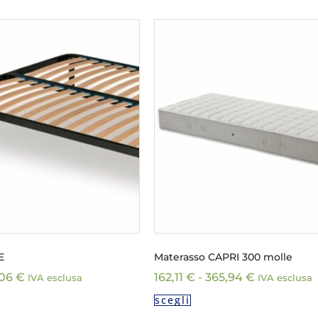
E
Materasso CAPRI 300 molle
,06
€
162,11
€
-
365,94
€
IVA esclusa
IVA esclusa
scegli