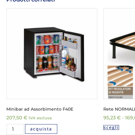
Minibar ad Assorbimento F40E
Rete NORMAL
207,50
€
95,23
€
-
169
IVA esclusa
scegli
acquista