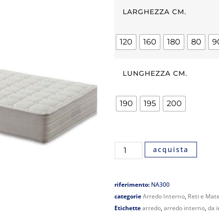
LARGHEZZA CM.
120
160
180
80
9
LUNGHEZZA CM.
190
195
200
acquista
riferimento:
NA300
categorie
Arredo Interno
,
Reti e Mate
Etichette
arredo
,
arredo interno
,
da 