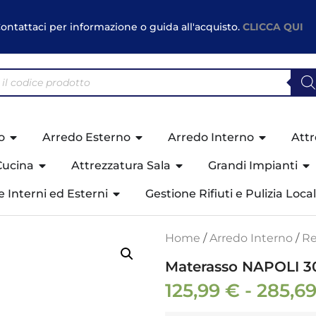
ontattaci per informazione o guida all'acquisto.
CLICCA QUI
o
Arredo Esterno
Arredo Interno
Attr
Cucina
Attrezzatura Sala
Grandi Impianti
ne Interni ed Esterni
Gestione Rifiuti e Pulizia Local
Home
/
Arredo Interno
/
Re
Materasso NAPOLI 3
125,99
€
-
285,6