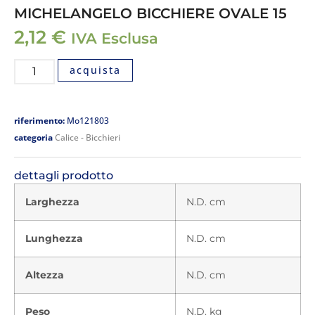
MICHELANGELO BICCHIERE OVALE 15
2,12
€
IVA Esclusa
acquista
riferimento:
Mo121803
categoria
Calice - Bicchieri
dettagli prodotto
Larghezza
N.D. cm
Lunghezza
N.D. cm
Altezza
N.D. cm
Peso
N.D. kg