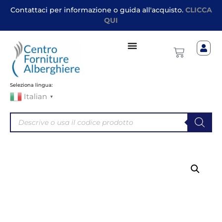
Contattaci per informazione o guida all'acquisto.
CLICCA
QUI
Seleziona lingua:
Italian
▼