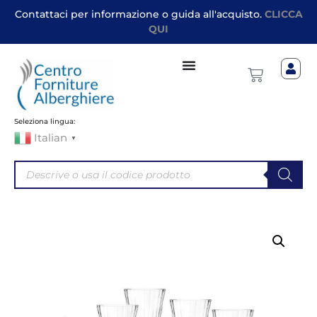
Contattaci per informazione o guida all'acquisto.
CLICCA
QUI
Seleziona lingua:
Italian
▼