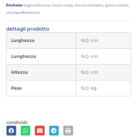
Etichette
bagnoschiuma
,
crema corpo
,
doccia shampoo
,
igiene intima
,
shampoo&balsamo
dettagli prodotto
Larghezza
N.D. cm
Lunghezza
N.D. cm
Altezza
N.D. cm
Peso
N.D. kg
condividi: