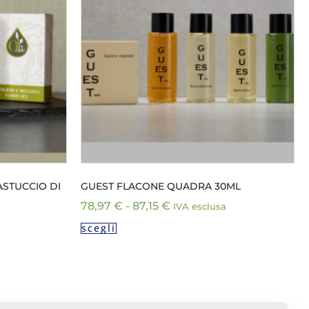
ASTUCCIO DI
GUEST FLACONE QUADRA 30ML
78,97
€
-
87,15
€
IVA esclusa
scegli