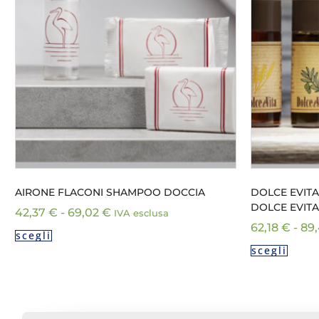
AIRONE FLACONI SHAMPOO DOCCIA
DOLCE EVIT
DOLCE EVITA
42,37
€
-
69,02
€
IVA esclusa
62,18
€
-
89
scegli
scegli