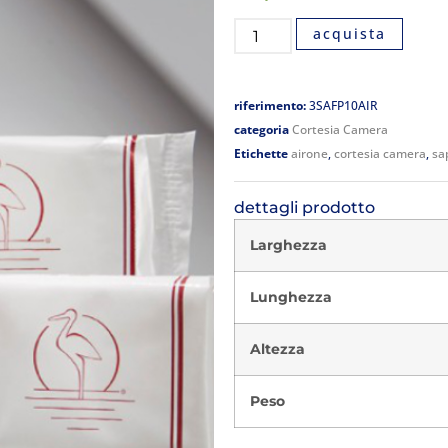
acquista
riferimento:
3SAFP10AIR
categoria
Cortesia Camera
Etichette
airone
,
cortesia camera
,
sa
dettagli prodotto
Larghezza
Lunghezza
Altezza
Peso