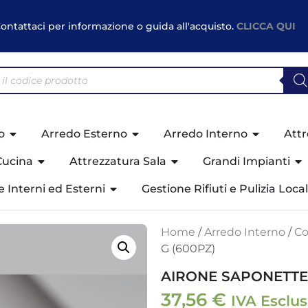
ontattaci per informazione o guida all'acquisto.
CLICCA QUI
o
Arredo Esterno
Arredo Interno
Attr
Cucina
Attrezzatura Sala
Grandi Impianti
ne Interni ed Esterni
Gestione Rifiuti e Pulizia Local
Home
/
Arredo Interno
/
Co
G (600PZ)
AIRONE SAPONETTE 
37,56
€
IVA Esclu