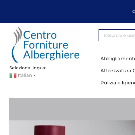
C
Abbigliament
Seleziona lingua:
Attrezzatura 
Italian
▼
Pulizia e Igie