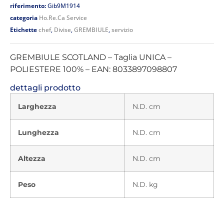
riferimento:
Gib9M1914
categoria
Ho.Re.Ca Service
Etichette
chef
,
Divise
,
GREMBIULE
,
servizio
GREMBIULE SCOTLAND – Taglia UNICA –
POLIESTERE 100% – EAN: 8033897098807
dettagli prodotto
Larghezza
N.D. cm
Lunghezza
N.D. cm
Altezza
N.D. cm
Peso
N.D. kg