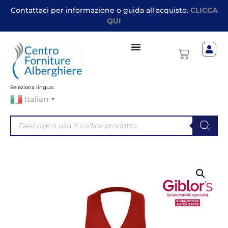
Contattaci per informazione o guida all'acquisto.
CLICCA
QUI
Seleziona lingua:
Italian
▼