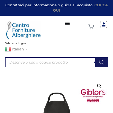
Contattaci per informazione o guida all'acquisto.
CLICCA
QUI
Seleziona lingua:
Italian
▼