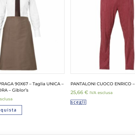
RAGA 90X67 – Taglia UNICA –
PANTALONI CUOCO ENRICO – G
RA – Giblor’s
25,66
€
IVA esclusa
sclusa
scegli
cquista