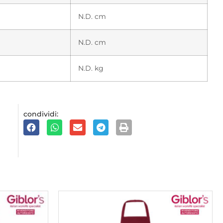
N.D. cm
N.D. cm
N.D. kg
condividi: