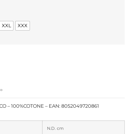
XXL
XXX
io
NCO – 100%COTONE – EAN: 8052049720861
N.D. cm