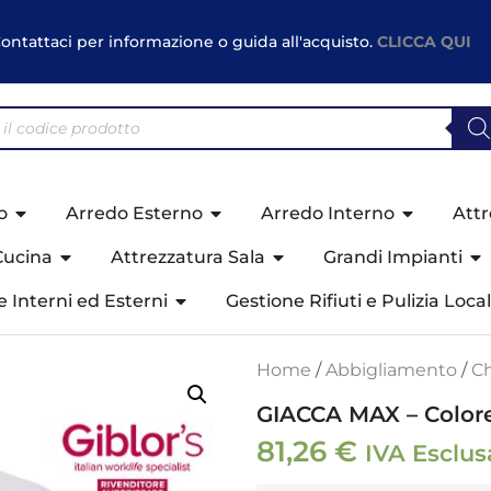
ontattaci per informazione o guida all'acquisto.
CLICCA QUI
o
Arredo Esterno
Arredo Interno
Attr
Cucina
Attrezzatura Sala
Grandi Impianti
ne Interni ed Esterni
Gestione Rifiuti e Pulizia Local
Home
/
Abbigliamento
/
Ch
GIACCA MAX – Colore
81,26
€
IVA Esclus