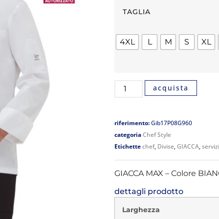
TAGLIA
4XL
L
M
S
XL
acquista
riferimento:
Gib17P08G960
categoria
Chef Style
Etichette
chef
,
Divise
,
GIACCA
,
serviz
GIACCA MAX – Colore BIA
dettagli prodotto
Larghezza