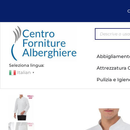
C
Abbigliament
Seleziona lingua:
Attrezzatura 
Italian
▼
Pulizia e Igie