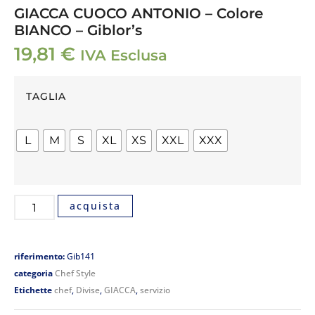
GIACCA CUOCO ANTONIO – Colore
BIANCO – Giblor’s
19,81
€
IVA Esclusa
TAGLIA
L
M
S
XL
XS
XXL
XXX
acquista
riferimento:
Gib141
categoria
Chef Style
Etichette
chef
,
Divise
,
GIACCA
,
servizio