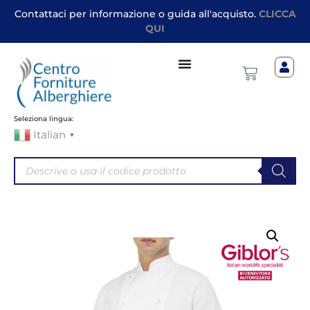
Contattaci per informazione o guida all'acquisto.
CLICCA
QUI
Seleziona lingua:
Italian
▼