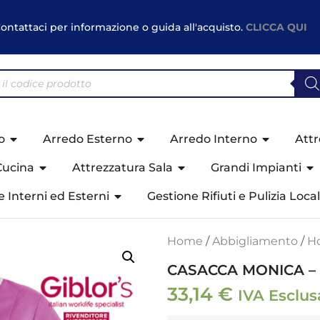
ontattaci per informazione o guida all'acquisto.
CLICCA QUI
o
Arredo Esterno
Arredo Interno
Attr
Cucina
Attrezzatura Sala
Grandi Impianti
ne Interni ed Esterni
Gestione Rifiuti e Pulizia Local
Home
/
Abbigliamento
/
Ho
CASACCA MONICA – G
33,14
€
IVA Esclus