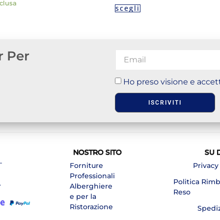
clusa
scegli
r Per
Ho preso visione e accett
ISCRIVITI
NOSTRO SITO
SU 
–
Forniture
Privacy
Professionali
Politica Rim
A
Alberghiere
Reso
e per la
Ristorazione
Spedi