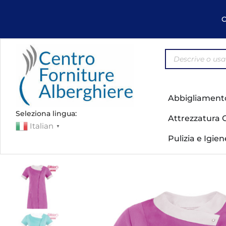
C
Abbigliament
Seleziona lingua:
Attrezzatura 
Italian
▼
Pulizia e Igie