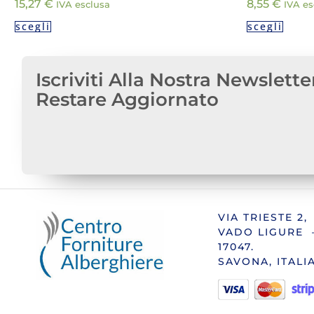
15,27
€
8,55
€
IVA esclusa
IVA es
scegli
scegli
Iscriviti Alla Nostra Newslette
Restare Aggiornato
VIA TRIESTE 2,
VADO LIGURE 
17047.
SAVONA, ITALI