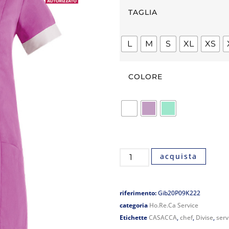
TAGLIA
L
M
S
XL
XS
COLORE
acquista
riferimento:
Gib20P09K222
categoria
Ho.Re.Ca Service
Etichette
CASACCA
,
chef
,
Divise
,
serv