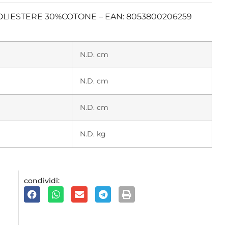
LIESTERE 30%COTONE – EAN: 8053800206259
N.D. cm
N.D. cm
N.D. cm
N.D. kg
condividi: