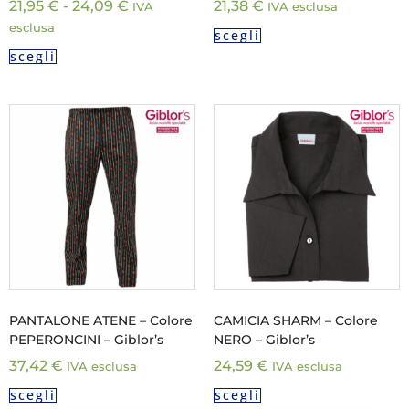
21,95
€
-
24,09
€
21,38
€
IVA
IVA esclusa
esclusa
scegli
scegli
PANTALONE ATENE – Colore
CAMICIA SHARM – Colore
PEPERONCINI – Giblor’s
NERO – Giblor’s
37,42
€
24,59
€
IVA esclusa
IVA esclusa
scegli
scegli