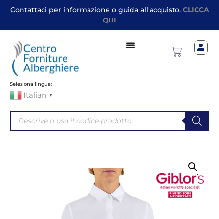
Contattaci per informazione o guida all'acquisto.
CLICCA
QUI
Seleziona lingua:
Italian
▼