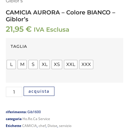
Giblor’s
CAMICIA AURORA – Colore BIANCO –
Giblor’s
21,95
€
IVA Esclusa
TAGLIA
L
M
S
XL
XS
XXL
XXX
acquista
riferimento:
Gib1600
categoria
Ho.Re.Ca Service
Etichette
CAMICIA
,
chef
,
Divise
,
servizio