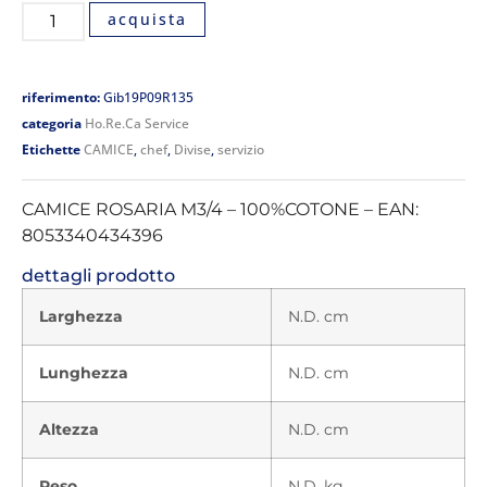
acquista
riferimento:
Gib19P09R135
categoria
Ho.Re.Ca Service
Etichette
CAMICE
,
chef
,
Divise
,
servizio
CAMICE ROSARIA M3/4 – 100%COTONE – EAN:
8053340434396
dettagli prodotto
Larghezza
N.D. cm
Lunghezza
N.D. cm
Altezza
N.D. cm
Peso
N.D. kg