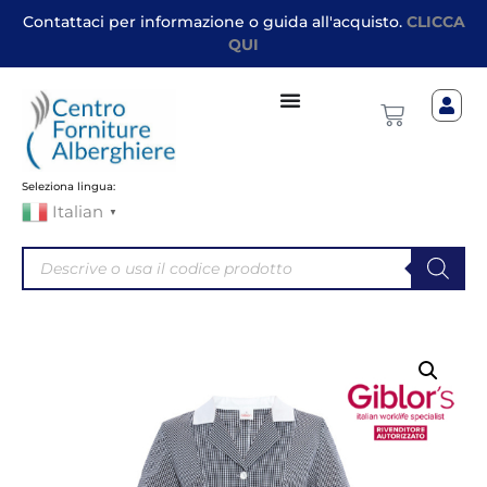
Contattaci per informazione o guida all'acquisto.
CLICCA
QUI
Seleziona lingua:
Italian
▼