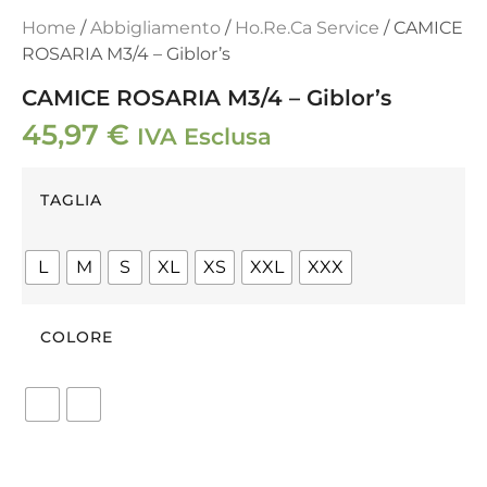
Home
/
Abbigliamento
/
Ho.Re.Ca Service
/ CAMICE
ROSARIA M3/4 – Giblor’s
CAMICE ROSARIA M3/4 – Giblor’s
45,97
€
IVA Esclusa
TAGLIA
L
M
S
XL
XS
XXL
XXX
COLORE