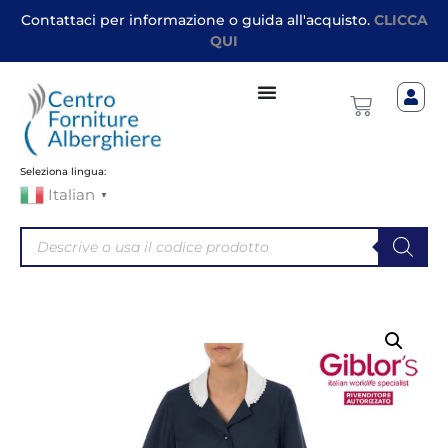
Contattaci per informazione o guida all'acquisto.
CLICCA
QUI
Seleziona lingua:
Italian
▼