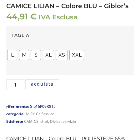
CAMICE LILIAN – Colore BLU – Giblor’s
44,91
€
IVA Esclusa
TAGLIA
L
M
S
XL
XS
XXL
acquista
riferimento:
Gib16P09R815
categoria
Ho.Re.Ca Service
Etichette
CAMICE
,
chef
,
Divise
,
servizio
CAMICE LILIAN – Colore BLU – POLIESTERE 65%