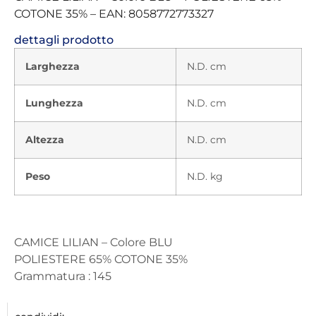
COTONE 35% – EAN: 8058772773327
dettagli prodotto
Larghezza
N.D. cm
Lunghezza
N.D. cm
Altezza
N.D. cm
Peso
N.D. kg
CAMICE LILIAN – Colore BLU
POLIESTERE 65% COTONE 35%
Grammatura : 145