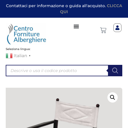
Contattaci per informazione o guida all'acquisto.
CLICCA
QUI
Seleziona lingua:
Italian
▼