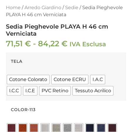
Home
/
Arredo Giardino
/
Sedie
/ Sedia Pieghevole
PLAYA H 46 cm Verniciata
Sedia Pieghevole PLAYA H 46 cm
Verniciata
71,51
€
-
84,22
€
IVA Esclusa
TELA
Cotone Colorato
Cotone ECRU
I.A.C
I.C.C
I.C.E
PVC Retino
Tessuto Acrilico
COLOR-113