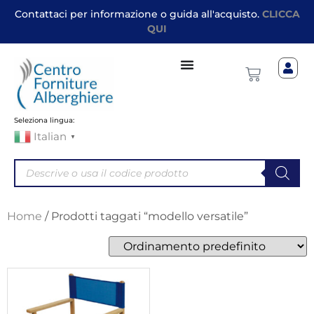
Contattaci per informazione o guida all'acquisto.
CLICCA
QUI
Seleziona lingua:
Italian
▼
Home
/ Prodotti taggati “modello versatile”