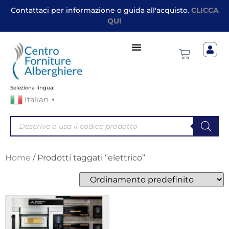
Contattaci per informazione o guida all'acquisto.
CLICCA
QUI
Seleziona lingua:
Italian
▼
Home
/ Prodotti taggati “elettrico”