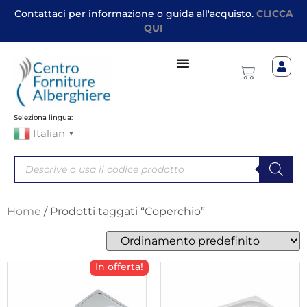
Contattaci per informazione o guida all'acquisto.
CLICCA
QUI
Seleziona lingua:
Italian
▼
Home
/ Prodotti taggati “Coperchio”
In offerta!