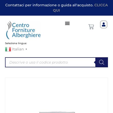
Contattaci per informazione o guida all'acquisto.
CLICCA
QUI
Seleziona lingua:
Italian
▼