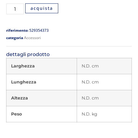
acquista
riferimento:
529354373
categoria
Accessori
dettagli prodotto
Larghezza
N.D. cm
Lunghezza
N.D. cm
Altezza
N.D. cm
Peso
N.D. kg