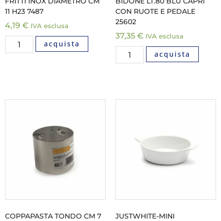
FRITTI INOX DIAMETRO CM
BIDONE LT.80 BLU CAPRI
11 H23 7487
CON RUOTE E PEDALE
25602
4,19
€
IVA esclusa
37,35
€
IVA esclusa
acquista
acquista
COPPAPASTA TONDO CM 7
JUSTWHITE-MINI