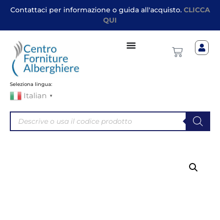
Contattaci per informazione o guida all'acquisto.
CLICCA
QUI
Seleziona lingua:
Italian
▼