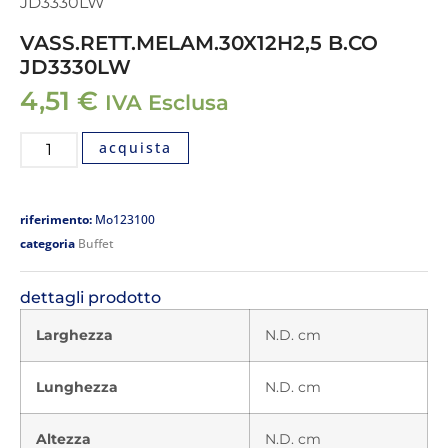
JD3330LW
VASS.RETT.MELAM.30X12H2,5 B.CO
JD3330LW
4,51
€
IVA Esclusa
acquista
riferimento:
Mo123100
categoria
Buffet
dettagli prodotto
Larghezza
N.D. cm
Lunghezza
N.D. cm
Altezza
N.D. cm