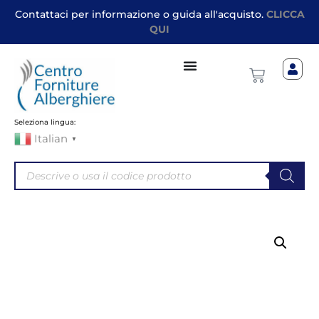
Contattaci per informazione o guida all'acquisto.
CLICCA
QUI
Seleziona lingua:
Italian
▼