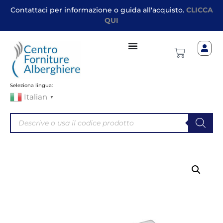
Contattaci per informazione o guida all'acquisto.
CLICCA
QUI
Seleziona lingua:
Italian
▼