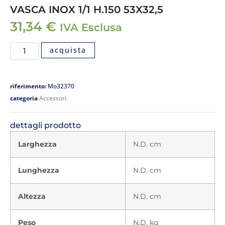
VASCA INOX 1/1 H.150 53X32,5
31,34
€
IVA Esclusa
acquista
riferimento:
Mo32370
categoria
Accessori
dettagli prodotto
Larghezza
N.D. cm
Lunghezza
N.D. cm
Altezza
N.D. cm
Peso
N.D. kg