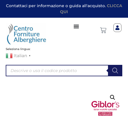
Contattaci per informazione o guida all'acquisto.
CLICCA
QUI
Seleziona lingua:
Italian
▼