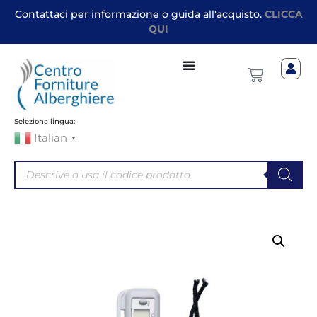
Contattaci per informazione o guida all'acquisto.
CLICCA
QUI
Seleziona lingua:
Italian
▼