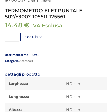
50?/+300? 105511 125561
TERMOMETRO ELET.PUNTALE-
50?/+300? 105511 125561
14,48
€
IVA Esclusa
acquista
riferimento:
Mo113893
categoria
Accessori
dettagli prodotto
Larghezza
N.D. cm
Lunghezza
N.D. cm
Altezza
N.D. cm