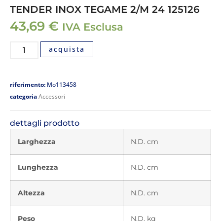
TENDER INOX TEGAME 2/M 24 125126
43,69
€
IVA Esclusa
acquista
riferimento:
Mo113458
categoria
Accessori
dettagli prodotto
Larghezza
N.D. cm
Lunghezza
N.D. cm
Altezza
N.D. cm
Peso
N.D. kg