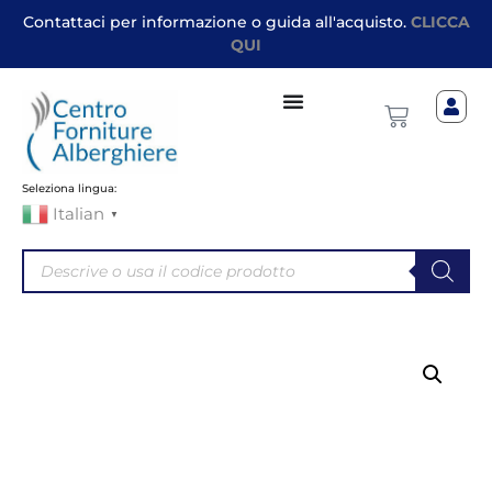
Contattaci per informazione o guida all'acquisto.
CLICCA
QUI
Seleziona lingua:
Italian
▼