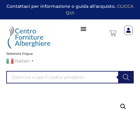
Contattaci per informazione o guida all'acquisto.
CLICCA
QUI
Seleziona lingua:
Italian
▼