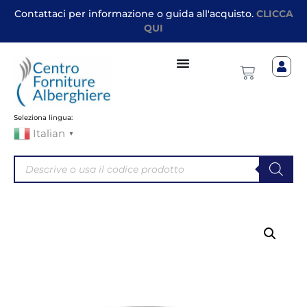
Contattaci per informazione o guida all'acquisto.
CLICCA
QUI
Seleziona lingua:
Italian
▼