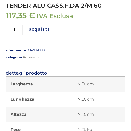
TENDER ALU CASS.F.DA 2/M 60
117,35
€
IVA Esclusa
acquista
riferimento:
Mo124223
categoria
Accessori
dettagli prodotto
Larghezza
N.D. cm
Lunghezza
N.D. cm
Altezza
N.D. cm
Peso
N.D. kg