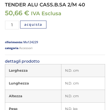
TENDER ALU CASS.B.SA 2/M 40
50,66
€
IVA Esclusa
acquista
riferimento:
Mo124229
categoria
Accessori
dettagli prodotto
Larghezza
N.D. cm
Lunghezza
N.D. cm
Altezza
N.D. cm
Peso
N.D. kg