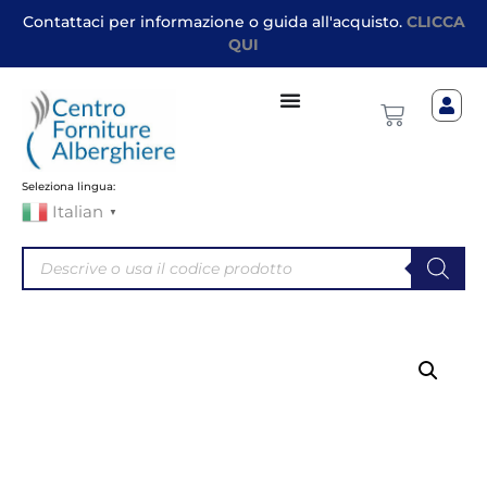
Contattaci per informazione o guida all'acquisto.
CLICCA
QUI
Seleziona lingua:
Italian
▼