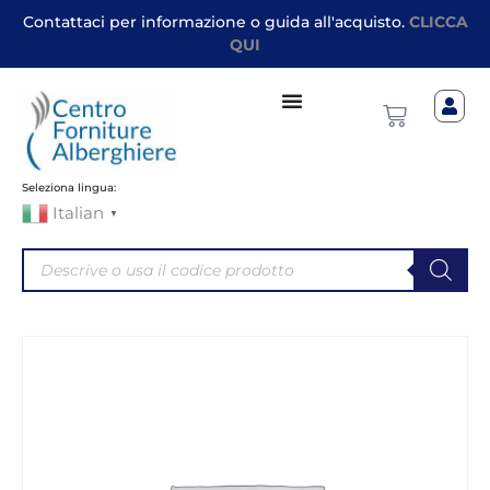
Contattaci per informazione o guida all'acquisto.
CLICCA
QUI
Seleziona lingua:
Italian
▼