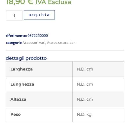
18,90
€
IVA Esclusa
acquista
riferimento:
0872250000
categorie
Accessori vari
,
Attrezzatura bar
dettagli prodotto
Larghezza
N.D. cm
Lunghezza
N.D. cm
Altezza
N.D. cm
Peso
N.D. kg