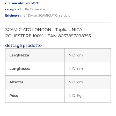
riferimento:
Gib9M1913
categoria
Ho.Re.Ca Service
Etichette
chef
,
Divise
,
SCAMICIATO
,
servizio
SCAMICIATO LONDON – Taglia UNICA –
POLIESTERE 100% – EAN: 8033897098753
dettagli prodotto
Larghezza
N.D. cm
Lunghezza
N.D. cm
Altezza
N.D. cm
Peso
N.D. kg