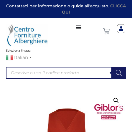
Contattaci per informazione o guida all'acquisto.
CLICCA
QUI
Seleziona lingua:
Italian
▼