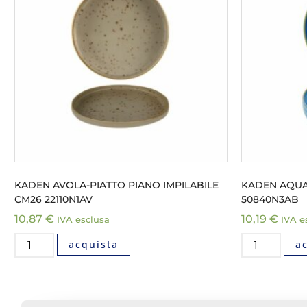
KADEN AVOLA-PIATTO PIANO IMPILABILE
KADEN AQUA
CM26 22110N1AV
50840N3AB
10,87
€
10,19
€
IVA esclusa
IVA e
acquista
a