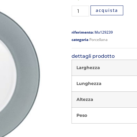
acquista
riferimento:
Mo129239
categoria
Porcellana
dettagli prodotto
Larghezza
Lunghezza
Altezza
Peso