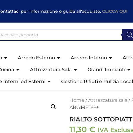
ontattaci per informazione o guida all'acquisto.
CLICCA QUI
o
Arredo Esterno
Arredo Interno
Attr
Cucina
Attrezzatura Sala
Grandi Impianti
ne Interni ed Esterni
Gestione Rifiuti e Pulizia Local
Home
/
Attrezzatura sala
/
ARG.MET+++
RIALTO SOTTOPIATT
11,30
€
IVA Esclus