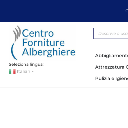
C
Abbigliament
Seleziona lingua:
Attrezzatura 
Italian
▼
Pulizia e Igie