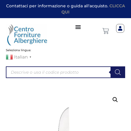
Contattaci per informazione o guida all'acquisto.
CLICCA
QUI
Seleziona lingua:
Italian
▼