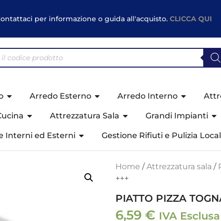
ontattaci per informazione o guida all'acquisto.
CLICCA QUI
o
Arredo Esterno
Arredo Interno
Attr
Cucina
Attrezzatura Sala
Grandi Impianti
ne Interni ed Esterni
Gestione Rifiuti e Pulizia Local
Home
/
Attrezzatura sala
/
+++
PIATTO PIZZA TOGNA
6,59
€
IVA Esclusa