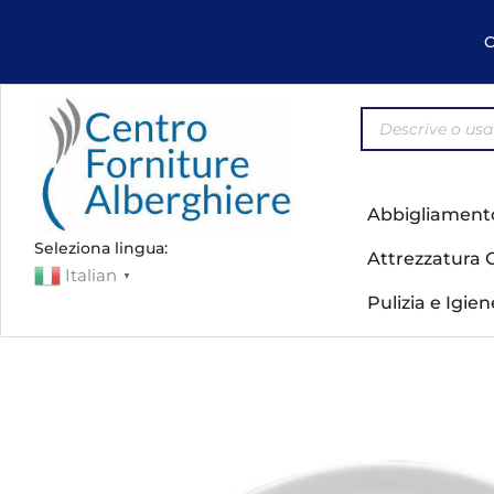
C
Abbigliament
Seleziona lingua:
Attrezzatura 
Italian
▼
Pulizia e Igie