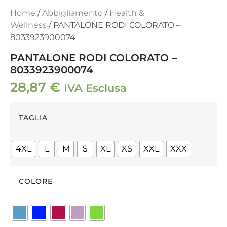
Home
/
Abbigliamento
/
Health &
Wellness
/ PANTALONE RODI COLORATO –
8033923900074
PANTALONE RODI COLORATO –
8033923900074
28,87
€
IVA Esclusa
TAGLIA
4XL
L
M
S
XL
XS
XXL
XXX
COLORE