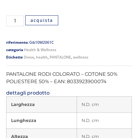
acquista
riferimento:
Gib10M2061C
categoria
Health & Wellness
Etichette
Divise
,
health
,
PANTALONE
,
wellness
PANTALONE RODI COLORATO – COTONE 50%
POLIESTERE 50% – EAN: 8033923900074
dettagli prodotto
Larghezza
N.D. cm
Lunghezza
N.D. cm
Altezza
N.D. cm