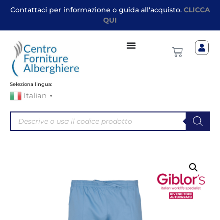
Contattaci per informazione o guida all'acquisto.
CLICCA
QUI
Seleziona lingua:
Italian
▼