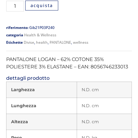
acquista
riferimento:
Gib21P03P240
categoria
Health & Wellness
Etichette
Divise
,
health
,
PANTALONE
,
wellness
PANTALONE LOGAN – 62% COTONE 35%
POLIESTERE 3% ELASTANE – EAN: 8056746233013
dettagli prodotto
Larghezza
N.D. cm
Lunghezza
N.D. cm
Altezza
N.D. cm
Peso
N.D. kg