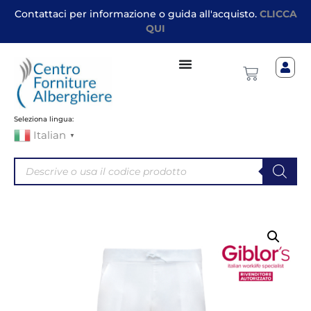
Contattaci per informazione o guida all'acquisto.
CLICCA
QUI
Seleziona lingua:
Italian
▼