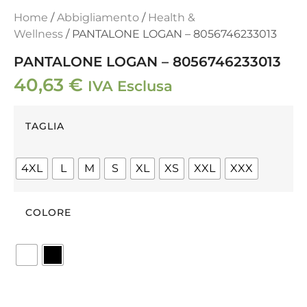
Home
/
Abbigliamento
/
Health &
Wellness
/ PANTALONE LOGAN – 8056746233013
PANTALONE LOGAN – 8056746233013
40,63
€
IVA Esclusa
TAGLIA
4XL
L
M
S
XL
XS
XXL
XXX
COLORE