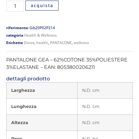
acquista
riferimento:
Gib20P02P214
categoria
Health & Wellness
Etichette
Divise
,
health
,
PANTALONE
,
wellness
PANTALONE GEA – 62%COTONE 35%POLIESTERE
3%ELASTANE – EAN: 8053800206211
dettagli prodotto
Larghezza
N.D. cm
Lunghezza
N.D. cm
Altezza
N.D. cm
Peso
N.D. kg