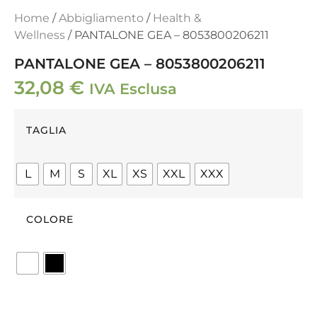
Home
/
Abbigliamento
/
Health &
Wellness
/ PANTALONE GEA – 8053800206211
PANTALONE GEA – 8053800206211
32,08
€
IVA Esclusa
TAGLIA
L
M
S
XL
XS
XXL
XXX
COLORE