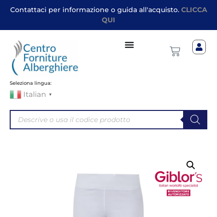
Contattaci per informazione o guida all'acquisto.
CLICCA
QUI
Seleziona lingua:
Italian
▼