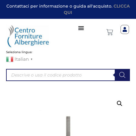
Contattaci per informazione o guida all'acquisto.
CLICCA
QUI
Seleziona lingua:
Italian
▼