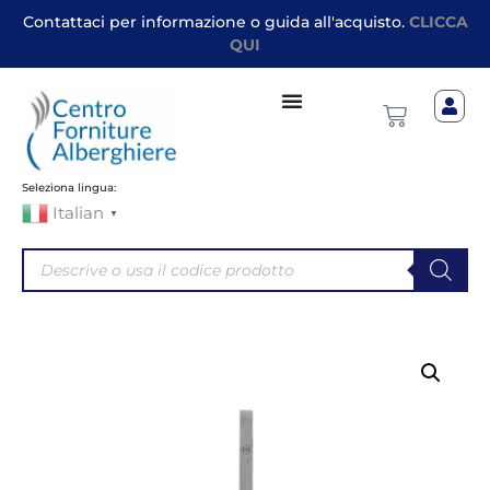
Contattaci per informazione o guida all'acquisto.
CLICCA
QUI
Seleziona lingua:
Italian
▼