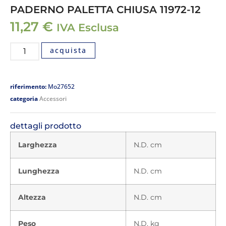
PADERNO PALETTA CHIUSA 11972-12
11,27
€
IVA Esclusa
acquista
riferimento:
Mo27652
categoria
Accessori
dettagli prodotto
Larghezza
N.D. cm
Lunghezza
N.D. cm
Altezza
N.D. cm
Peso
N.D. kg