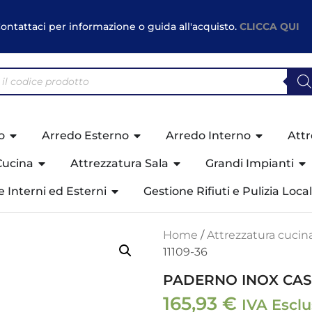
ontattaci per informazione o guida all'acquisto.
CLICCA QUI
o
Arredo Esterno
Arredo Interno
Attr
Cucina
Attrezzatura Sala
Grandi Impianti
ne Interni ed Esterni
Gestione Rifiuti e Pulizia Local
Home
/
Attrezzatura cucin
11109-36
PADERNO INOX CASS
165,93
€
IVA Escl