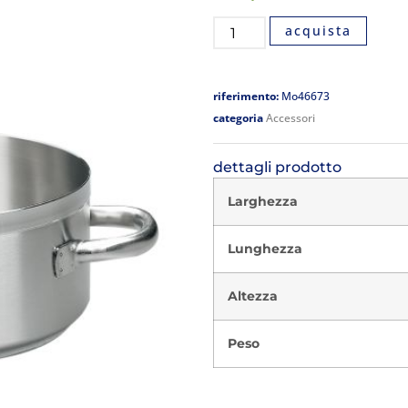
acquista
riferimento:
Mo46673
categoria
Accessori
dettagli prodotto
Larghezza
Lunghezza
Altezza
Peso