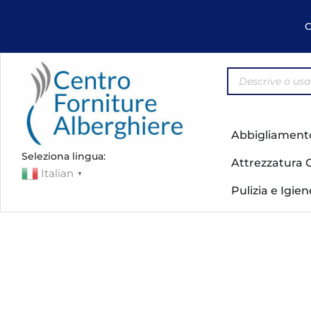
C
Abbigliament
Seleziona lingua:
Attrezzatura 
Italian
▼
Pulizia e Igie