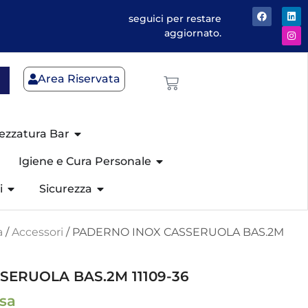
seguici per restare
aggiornato.
Area Riservata
ezzatura Bar
Igiene e Cura Personale
i
Sicurezza
a
/
Accessori
/ PADERNO INOX CASSERUOLA BAS.2M
ERUOLA BAS.2M 11109-36
usa