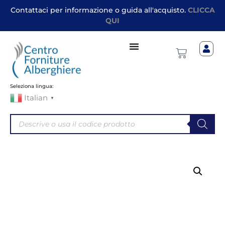
Contattaci per informazione o guida all'acquisto.
CLICCA
QUI
Seleziona lingua:
Italian
▼