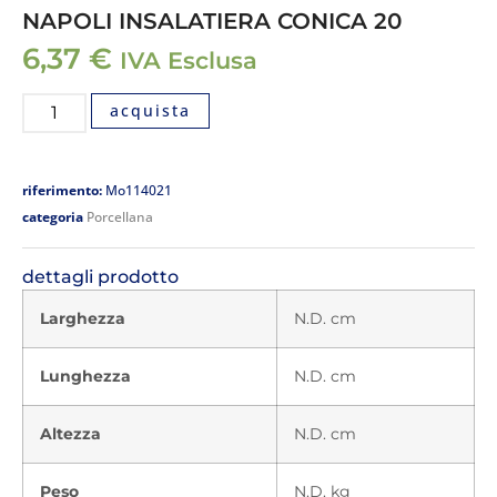
NAPOLI INSALATIERA CONICA 20
6,37
€
IVA Esclusa
acquista
riferimento:
Mo114021
categoria
Porcellana
dettagli prodotto
Larghezza
N.D. cm
Lunghezza
N.D. cm
Altezza
N.D. cm
Peso
N.D. kg