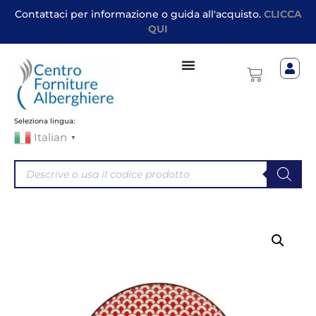
Contattaci per informazione o guida all'acquisto.
CLICCA
QUI
Seleziona lingua:
Italian
▼