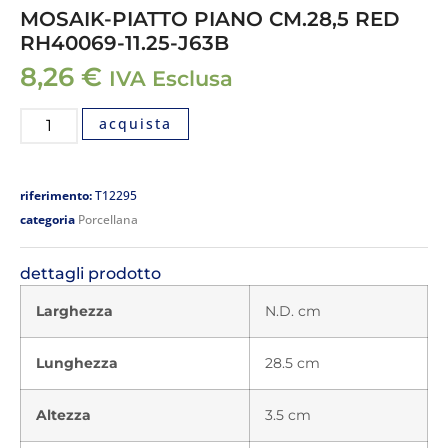
MOSAIK-PIATTO PIANO CM.28,5 RED
RH40069-11.25-J63B
8,26
€
IVA Esclusa
acquista
riferimento:
T12295
categoria
Porcellana
dettagli prodotto
Larghezza
N.D. cm
Lunghezza
28.5 cm
Altezza
3.5 cm