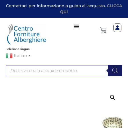
Contattaci per informazione o guida all'acquisto.
CLICCA
QUI
Seleziona lingua:
Italian
▼