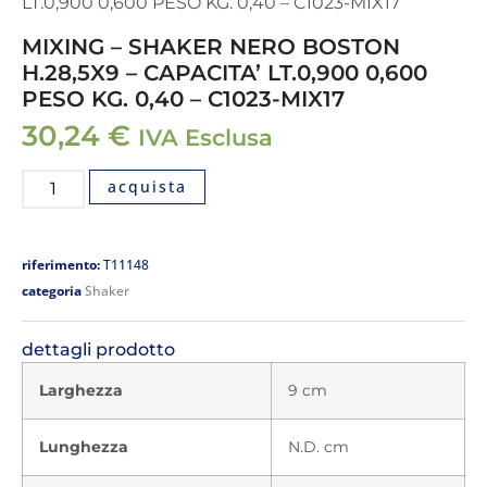
LT.0,900 0,600 PESO KG. 0,40 – C1023-MIX17
MIXING – SHAKER NERO BOSTON
H.28,5X9 – CAPACITA’ LT.0,900 0,600
PESO KG. 0,40 – C1023-MIX17
30,24
€
IVA Esclusa
acquista
riferimento:
T11148
categoria
Shaker
dettagli prodotto
Larghezza
9 cm
Lunghezza
N.D. cm