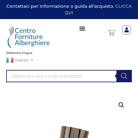
Contattaci per informazione o guida all'acquisto.
CLICCA
QUI
Seleziona lingua:
Italian
▼