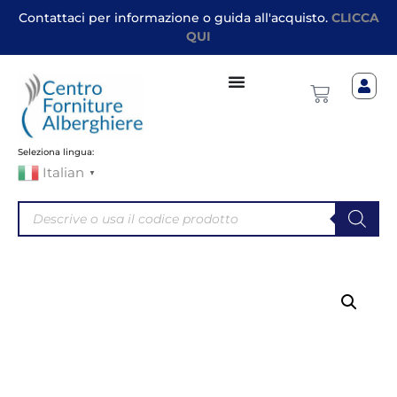
Contattaci per informazione o guida all'acquisto.
CLICCA
QUI
Seleziona lingua:
Italian
▼