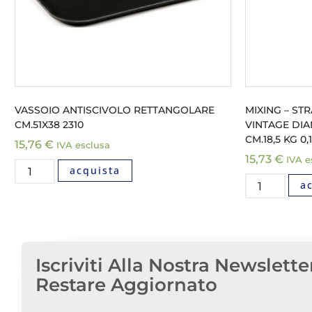
VASSOIO ANTISCIVOLO RETTANGOLARE
MIXING – S
CM.51X38 2310
VINTAGE DI
CM.18,5 KG 0,
15,76
€
IVA esclusa
15,73
€
IVA e
acquista
a
Iscriviti Alla Nostra Newslette
Restare Aggiornato