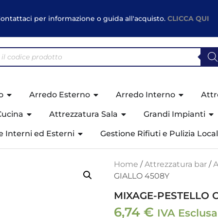
ontattaci per informazione o guida all'acquisto.
CLICCA QUI
o
Arredo Esterno
Arredo Interno
Attr
Cucina
Attrezzatura Sala
Grandi Impianti
ne Interni ed Esterni
Gestione Rifiuti e Pulizia Local
Home
/
Attrezzatura bar
/
A
GIALLO 4508Y
MIXAGE-PESTELLO C
6,74
€
IVA Esclusa