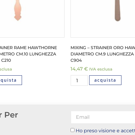
TRAINER RAME HAWTHORNE
MIXING – STRAINER ORO HA
AMETRO CM.10 LUNGHEZZA
DIAMETRO CM.9 LUNGHEZZA C
1 C210
C904
14,47
€
sclusa
IVA esclusa
cquista
acquista
r Per
Ho preso visione e accett