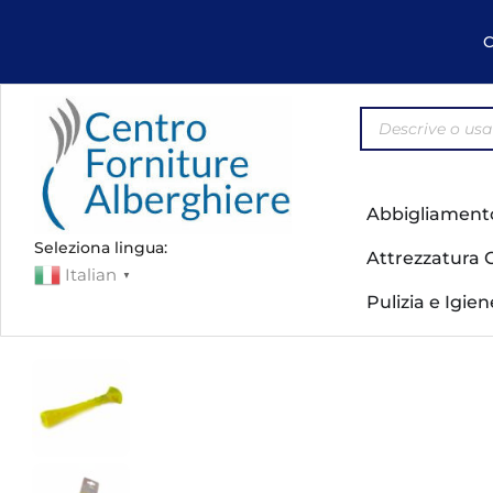
C
Abbigliament
Seleziona lingua:
Attrezzatura 
Italian
▼
Pulizia e Igie